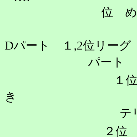
位 
D
パート １
,2
位
パート 
１位
き 
テ
２位