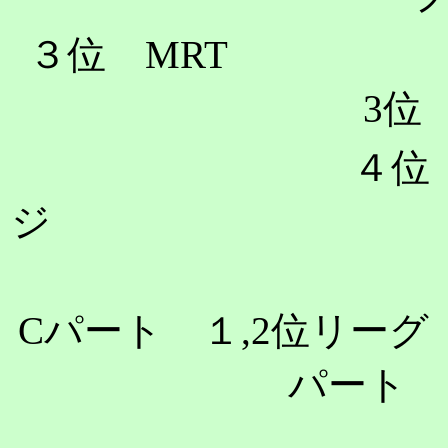
３位
MRT
3
位
４位 
C
パート １
,2
位
パート 