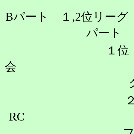
B
パート １
,2
位
パート 
１位 
会 
RC