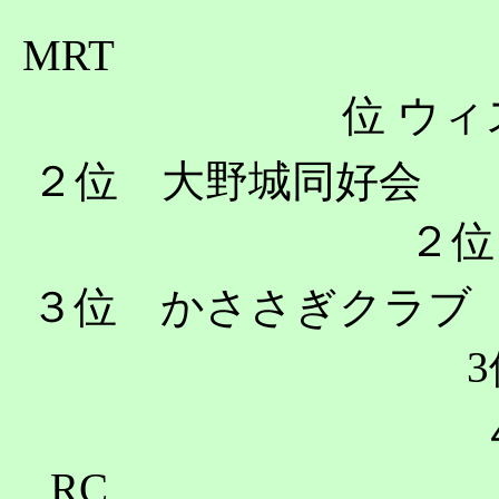
MRT
位
ウィ
２位 大
２位
３位 か
3
４
RC