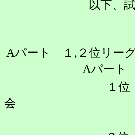
以下、
A
パート １
,
２
A
パート
１位 
会 