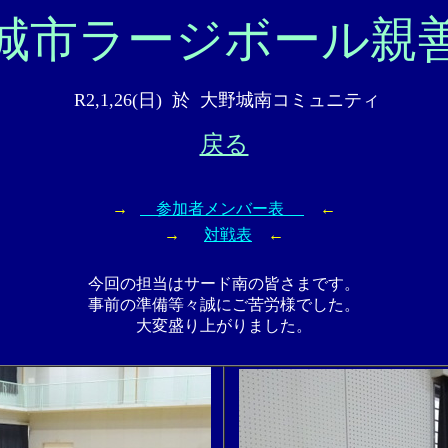
城市ラージボール親
R2,1,26(日) 於 大野城南コミュニティ
戻る
→
参加者メンバー表
←
→
対戦表
←
今回の担当はサード南の皆さまです。
事前の準備等々誠にご苦労様でした。
大変盛り上がりました。