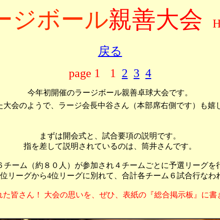
ージボール
親善大会
H
戻る
page 1
1
2
3
4
今年初開催のラージボール親善卓球大会です。
大会のようで、ラージ会長中谷さん（本部席右側です）も嬉しそ
まずは開会式と、試合要項の説明です。
指を差して説明されているのは、筒井さんです。
６チーム（約８０人）が参加され４チームごとに予選リーグを
1位リーグから4位リーグに別れて、合計各チーム６試合行なわ
れた皆さん！ 大会の思いを、ぜひ、表紙の『総合掲示板』に書