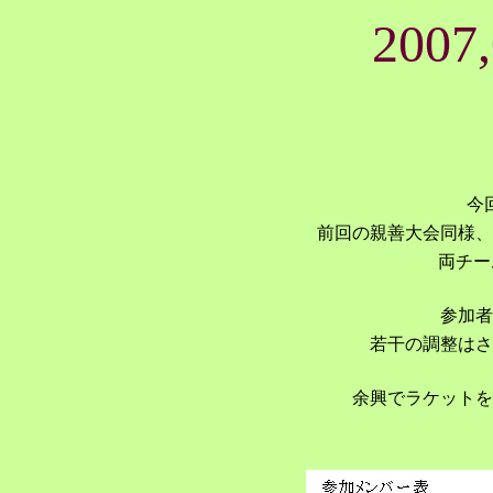
200
今
前回の親善大会同様、
両チー
参加者
若干の調整はさ
余興でラケットを