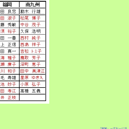
『PDF』ってな～に??